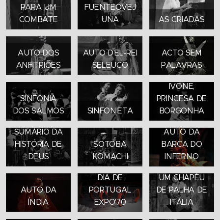
PARA UM
FUENTEOVEJ
COMBATE
UNA
AS CRIADAS
AUTO DOS
AUTO D'EL-REI
ACTO SEM
ANFITRIÕES
SELEUCO
PALAVRAS
IVONE,
SINFONIA
PRINCESA DE
DOS SALMOS
SINFONIETA
BORGONHA
BREVE
SUMÁRIO DA
AUTO DA
HISTÓRIA DE
SOTOBA
BARCA DO
DEUS
KOMACHI
INFERNO
DIA DE
UM CHAPÉU
AUTO DA
PORTUGAL
DE PALHA DE
ÍNDIA
EXPO'70
ITÁLIA