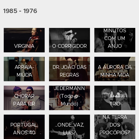
1985 - 1976
VINTE
MINUTOS
COM UM
VIRGINIA
O CORRIGIDOR
ANJO
ARRAIA-
DR. JOÃO DAS
A AURORA DA
MIÚDA
REGRAS
MINHA VIDA
JEDERMANN
CHORAR
(Todo-o-
O QUE
PARA RIR
Mundo)
TRIO
ACONTECEU
NA TERRA
PORTUGAL,
...ONDE VAZ,
DOS
OS
ANOS 40
LUÍS?
PROCÓPIOS?
A MÃE,
BRINQUEDOS