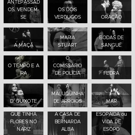
ANTEPASSAD
OS, VENDEM-
OS DOIS
SE
VERDUGOS
ORAÇÃO
MARIA
BODAS DE
A MAÇÃ
STUART
SANGUE
O
O TEMPO E A
COMISSÁRIO
IRA
DE POLÍCIA
FEDRA
A
A
PASTORINHA
MALUQUINHA
E O COMBOIO
D. QUIXOTE
DE ARROIOS
MAR
| O FEITICEIRO
QUE TINHA
A CASA DE
ESOPAIDA ou
FLORES NO
BERNARDA
VIDA DE
NARIZ
ALBA
ESOPO