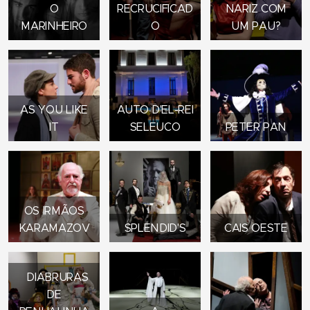
O
RECRUCIFICAD
NARIZ COM
MARINHEIRO
O
UM PAU?
AS YOU LIKE
AUTO D'EL-REI
IT
SELEUCO
PETER PAN
OS IRMÃOS
KARAMAZOV
SPLENDID'S
CAIS OESTE
DIABRURAS
DE