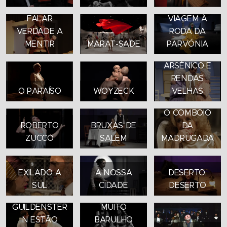
FALAR
VIAGEM À
VERDADE A
RODA DA
MENTIR
MARAT-SADE
PARVÓNIA
ARSÉNICO E
RENDAS
O PARAÍSO
WOYZECK
VELHAS
O COMBOIO
ROBERTO
BRUXAS DE
DA
ZUCCO
SALEM
MADRUGADA
EXILADO A
A NOSSA
DESERTO,
ROSENCRANT
SUL
CIDADE
DESERTO
Z E
GUILDENSTER
MUITO
N ESTÃO
BARULHO