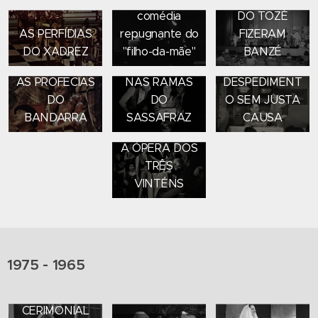
comédia
DO TOZÉ
AS PERFÍDIAS
repugnante do
FIZERAM
DO XADREZ
"filho-da-mãe"
BANZÉ
O VENTO
AS PROFECIAS
NAS RAMAS
DESPEDIMENT
DO
DO
O SEM JUSTA
BANDARRA
SASSAFRAZ
CAUSA
A ÓPERA DOS
TRÊS
VINTÉNS
1975 - 1965
CERIMONIAL