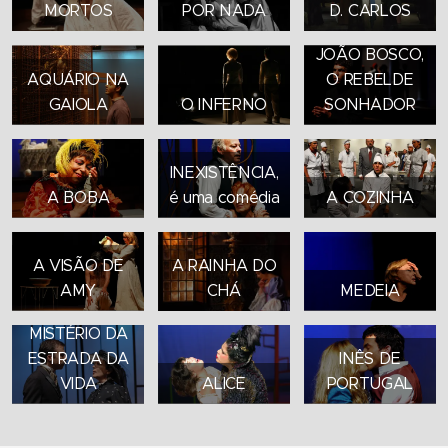
MORTOS
POR NADA
D. CARLOS
JOÃO BOSCO,
AQUÁRIO NA
O REBELDE
GAIOLA
O INFERNO
SONHADOR
INEXISTÊNCIA,
A BOBA
é uma comédia
A COZINHA
A VISÃO DE
A RAINHA DO
AMY
CHÁ
MEDEIA
QUEIROZ, O
MISTÉRIO DA
ESTRADA DA
INÊS DE
VIDA
ALICE
PORTUGAL