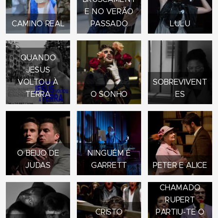
E NO VERÃO
CAMINO REAL
PASSADO
LULU
QUANDO
JESUS
VOLTOU À
SOBREVIVENT
TERRA
O SONHO
ES
O BEIJO DE
NINGUÉM É
JUDAS
GARRETT
PETER E ALICE
UM RAPAZ
CHAMADO
RUPERT
CRISTO
PARTIU-TE O