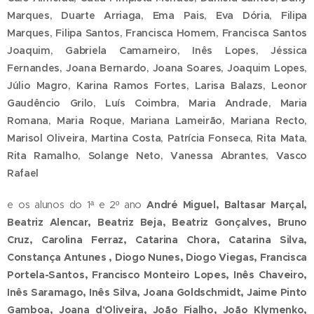
Marques, Duarte Arriaga, Ema Pais, Eva Dória, Filipa
Marques, Filipa Santos, Francisca Homem, Francisca Santos
Joaquim, Gabriela Camarneiro, Inês Lopes, Jéssica
Fernandes, Joana Bernardo, Joana Soares, Joaquim Lopes,
Júlio Magro, Karina Ramos Fortes, Larisa Balazs, Leonor
Gaudêncio Grilo, Luís Coimbra, Maria Andrade, Maria
Romana, Maria Roque, Mariana Lameirão, Mariana Recto,
Marisol Oliveira, Martina Costa, Patrícia Fonseca, Rita Mata,
Rita Ramalho, Solange Neto, Vanessa Abrantes, Vasco
Rafael
e os alunos do 1ª e 2º ano
André Miguel, Baltasar Marçal,
Beatriz Alencar, Beatriz Beja, Beatriz Gonçalves, Bruno
Cruz, Carolina Ferraz, Catarina Chora, Catarina Silva,
Constança Antunes , Diogo Nunes, Diogo Viegas, Francisca
Portela-Santos, Francisco Monteiro Lopes, Inês Chaveiro,
Inês Saramago, Inês Silva, Joana Goldschmidt, Jaime Pinto
Gamboa, Joana d'Oliveira, João Fialho, João Klymenko,