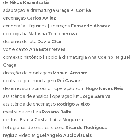
de
Nikos Kazantzakis
adaptação e dramaturgia
Graça P. Corrêa
encenação
Carlos Avilez
cenografia | figurinos | adereços
Fernando Alvarez
coreografia
Natasha Tchitcherova
desenho de luta
David Chan
voz e canto
Ana Ester Neves
contexto histórico | apoio à dramaturgia
Ana Coelho, Miguel
Graça
direcção de montagem
Manuel Amorim
contra-regra | montagem
Rui Casares
desenho som surround | operação som
Hugo Neves Reis
assistência de ensaios | operação luz
Jorge Saraiva
assistência de encenação
Rodrigo Aleixo
mestra de costura
Rosário Balbi
costura
E
stela Costa, Luísa Nogueira
fotografias de ensaios e cena
Ricardo Rodrigues
registo vídeo
MiguelÂngelo Audiovisuais