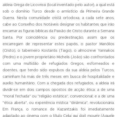
aldeia Grega de Licovrissi (local inventado pelo autor), a qual está
sob o domínio Turco desde o armistício da Primeira Grande
Guerra. Nesta comunidade cristã ortodoxa, a cada sete anos,
cabe ao Conselho dos Notáveis designar os habitantes que irão
encarnar as figuras bíblicas da Paixão de Cristo durante a Semana
Santa. Por coincidência ou predestinação, assim que os
encarregam de representar estes papéis, o pastor Manólios
(Cristo), o taberneiro Kostantis (Tiago), o almocreve Yannakos
(Pedro) e o jovem proprietário Michelis (João) são confrontados
com uma multidão de refugiados Gregos, esfomeados e
doentes, que tendo sido expulsos da sua aldeia pelos Turcos,
caminham há mais de três meses em busca de hospitalidade e
auxílio humanitário. Com a chegada dos refugiados, a aldeia irá
dividir-se em dois campos opostos de acção ética: a de uma
"moral fechada" ou "religião estática", convencional; e a de uma
"ética aberta", ou experiência mística "dinâmica", revolucionária.
Em França, o romance de Kazantzakis foi imediatamente
adaptado ao cinema com o título Celui qui doit mourrir (Aquele