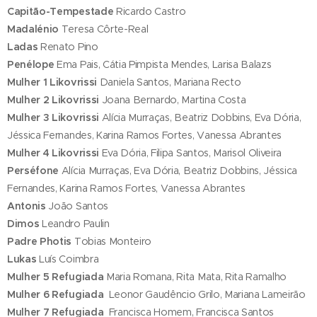
Capitão-Tempestade
Ricardo Castro
Madalénio
Teresa Côrte-Real
Ladas
Renato Pino
Penélope
Ema Pais, Cátia Pimpista Mendes, Larisa Balazs
Mulher 1 Likovrissi
Daniela Santos, Mariana Recto
Mulher 2 Likovrissi
Joana Bernardo, Martina Costa
Mulher 3 Likovrissi
Alícia Murraças, Beatriz Dobbins, Eva Dória,
Jéssica Fernandes, Karina Ramos Fortes, Vanessa Abrantes
Mulher 4 Likovrissi
Eva Dória, Filipa Santos, Marisol Oliveira
Perséfone
Alícia Murraças, Eva Dória, Beatriz Dobbins, Jéssica
Fernandes, Karina Ramos Fortes, Vanessa Abrantes
Antonis
João Santos
Dimos
Leandro Paulin
Padre Photis
Tobias Monteiro
Lukas
Luís Coimbra
Mulher 5 Refugiada
Maria Romana, Rita Mata, Rita Ramalho
Mulher 6 Refugiada
Leonor Gaudêncio Grilo, Mariana Lameirão
Mulher 7 Refugiada
Francisca Homem, Francisca Santos