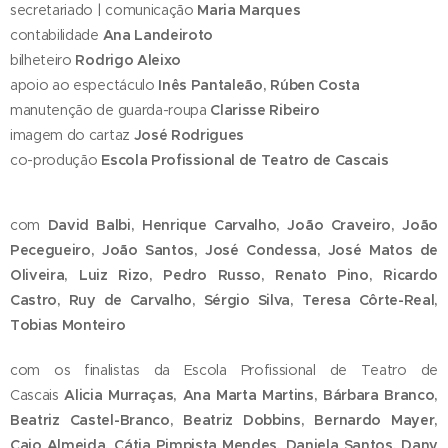
secretariado | comunicação
Maria Marques
contabilidade
Ana Landeiroto
bilheteiro
Rodrigo Aleixo
apoio ao espectáculo
Inês Pantaleão, Rúben Costa
manutenção de guarda-roupa
Clarisse Ribeiro
imagem do cartaz
José Rodrigues
co-produção
Escola Profissional de Teatro de Cascais
com
David Balbi, Henrique Carvalho, João Craveiro, João
Pecegueiro, João Santos, José Condessa, José Matos de
Oliveira, Luiz Rizo, Pedro Russo, Renato Pino, Ricardo
Castro, Ruy de Carvalho, Sérgio Silva, Teresa Côrte-Real,
Tobias Monteiro
com os finalistas da Escola Profissional de Teatro de
Cascais
Alicia Murraças, Ana Marta Martins, Bárbara Branco,
Beatriz Castel-Branco, Beatriz Dobbins, Bernardo Mayer,
Caio Almeida, Cátia Pimpista Mendes, Daniela Santos, Dany