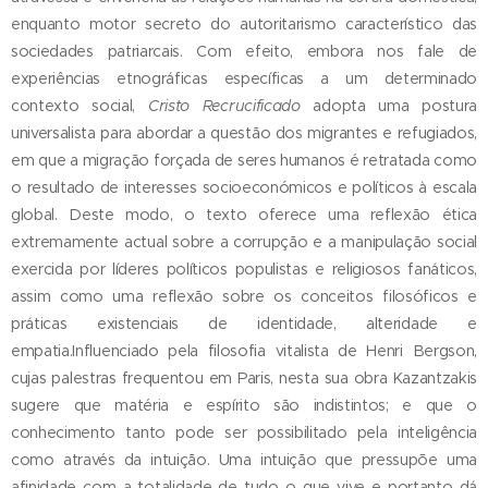
enquanto motor secreto do autoritarismo característico das
sociedades patriarcais. Com efeito, embora nos fale de
experiências etnográficas específicas a um determinado
contexto social,
Cristo Recrucificado
adopta uma postura
universalista para abordar a questão dos migrantes e refugiados,
em que a migração forçada de seres humanos é retratada como
o resultado de interesses socioeconómicos e políticos à escala
global. Deste modo, o texto oferece uma reflexão ética
extremamente actual sobre a corrupção e a manipulação social
exercida por líderes políticos populistas e religiosos fanáticos,
assim como uma reflexão sobre os conceitos filosóficos e
práticas existenciais de identidade, alteridade e
empatia.Influenciado pela filosofia vitalista de Henri Bergson,
cujas palestras frequentou em Paris, nesta sua obra Kazantzakis
sugere que matéria e espírito são indistintos; e que o
conhecimento tanto pode ser possibilitado pela inteligência
como através da intuição. Uma intuição que pressupõe uma
afinidade com a totalidade de tudo o que vive e portanto dá