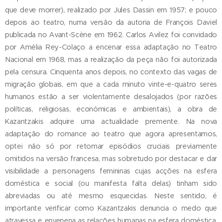
que deve morrer), realizado por Jules Dassin em 1957; e pouco
depois ao teatro, numa versão da autoria de François Daviel
publicada no Avant-Scène em 1962. Carlos Avilez foi convidado
por Amélia Rey-Colaço a encenar essa adaptação no Teatro
Nacional em 1968, mas a realização da peça não foi autorizada
pela censura. Cinquenta anos depois, no contexto das vagas de
migração globais, em que a cada minuto vinte-e-quatro seres
humanos estão a ser violentamente desalojados (por razões
políticas, religiosas, económicas e ambientais), a obra de
Kazantzakis adquire uma actualidade premente. Na nova
adaptação do romance ao teatro que agora apresentamos,
optei não só por retomar episódios cruciais previamente
omitidos na versão francesa, mas sobretudo por destacar e dar
visibilidade a personagens femininas cujas acções na esfera
doméstica e social (ou manifesta falta delas) tinham sido
abreviadas ou até mesmo esquecidas. Neste sentido, é
importante verificar como Kazantzakis denuncia o medo que
atravessa e envenena as relações humanas na esfera doméstica,