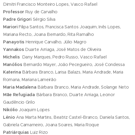
Dimitri Francisco Monteiro Lopes, Vasco Rafael
Professor
Ruy de Carvalho
Padre Grigori
Sérgio Silva
Mariori
Filipa Santos, Francisca Santos Joaquim, Inês Lopes,
Mariana Recto, Joana Bernardo, Rita Ramalho
Panayotis
Henrique Carvalho, Júlio Magro
Yannakos
Duarte Arriaga, José Matos de Oliveira
Michelis
Dany Marques, Pedro Russo, Vasco Rafael
Manólios
Bernardo Mayer, João Pecegueiro, José Condessa
Katerina
Bárbara Branco, Larisa Balazs, Maria Andrade, Maria
Romana, Mariana Lameirão
Maria Madalena
Bárbara Branco, Maria Andrade, Solange Neto
Mãe Refugiada
Bárbara Branco, Duarte Arriaga, Leonor
Gaudêncio Grilo
Nikólio
Joaquim Lopes
Lénio
Ana Marta Martins, Beatriz Castel-Branco, Daniela Santos,
Gabriela Camarneiro, Joana Soares, Maria Roque
Patriárquias
Luiz Rizo