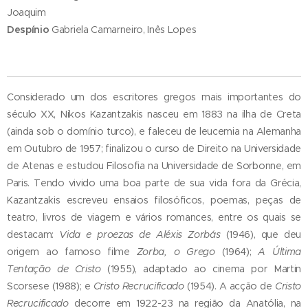
Joaquim
Despínio
Gabriela Camarneiro, Inês Lopes
Considerado um dos escritores gregos mais importantes do
século XX, Nikos Kazantzakis nasceu em 1883 na ilha de Creta
(ainda sob o domínio turco), e faleceu de leucemia na Alemanha
em Outubro de 1957; finalizou o curso de Direito na Universidade
de Atenas e estudou Filosofia na Universidade de Sorbonne, em
Paris. Tendo vivido uma boa parte de sua vida fora da Grécia,
Kazantzakis escreveu ensaios filosóficos, poemas, peças de
teatro, livros de viagem e vários romances, entre os quais se
destacam:
Vida e proezas de Aléxis Zorbás
(1946), que deu
origem ao famoso filme
Zorba, o Grego
(1964);
A Última
Tentação de Cristo
(1955), adaptado ao cinema por Martin
Scorsese (1988); e
Cristo Recrucificado
(1954). A acção de
Cristo
Recrucificado
decorre em 1922-23 na região da Anatólia, na