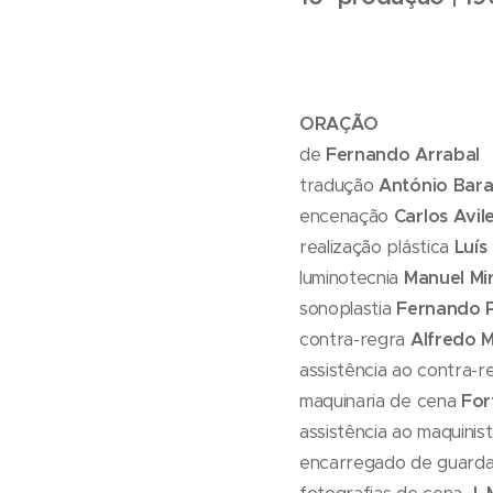
ORAÇÃO
de
Fernando Arrabal
tradução
António Bara
encenação
Carlos Avil
realização plástica
Luís
luminotecnia
Manuel Mi
sonoplastia
Fernando P
contra-regra
Alfredo 
assistência ao contra-
maquinaria de cena
For
assistência ao maquinis
encarregado de guard
fotografias de cena