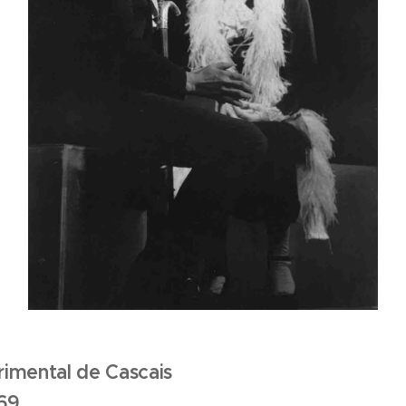
imental de Cascais
969