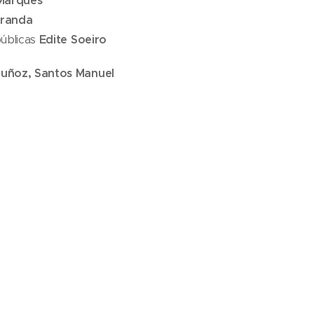
 Marques
iranda
úblicas
Edite Soeiro
uñoz, Santos Manuel