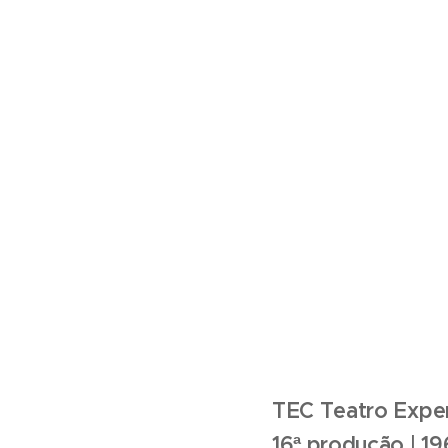
TEC Teatro Exper
16ª produção | 1