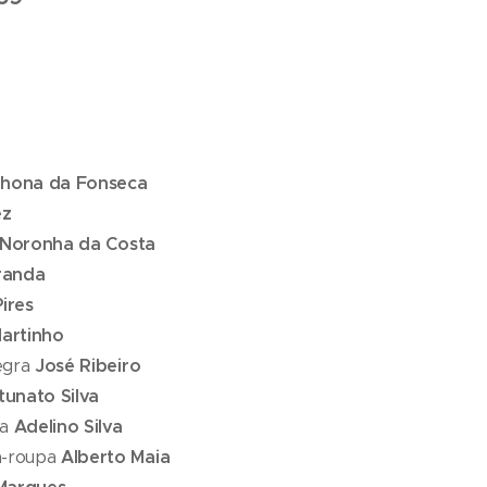
hona da Fonseca
ez
 Noronha da Costa
randa
ires
Martinho
regra
José Ribeiro
tunato Silva
ta
Adelino Silva
a-roupa
Alberto Maia