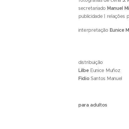
J.
secretariado
Manuel M
publicidade | relações p
interpretação
Eunice M
distribuição
Lilbe
Eunice Muñoz
Fidio
Santos Manuel
para adultos