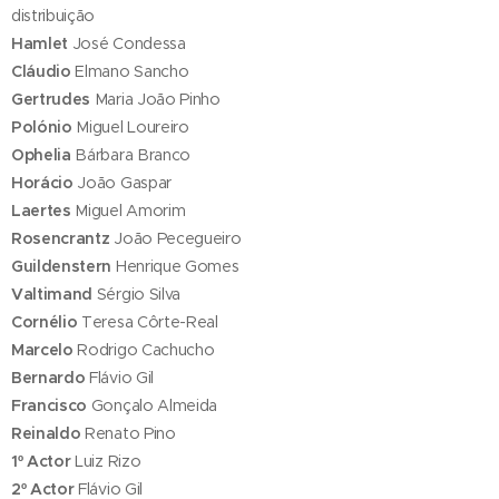
distribuição
Hamlet
José Condessa
Cláudio
Elmano Sancho
Gertrudes
Maria João Pinho
Polónio
Miguel Loureiro
Ophelia
Bárbara Branco
Horácio
João Gaspar
Laertes
Miguel Amorim
Rosencrantz
João Pecegueiro
Guildenstern
Henrique Gomes
Valtimand
Sérgio Silva
Cornélio
Teresa Côrte-Real
Marcelo
Rodrigo Cachucho
Bernardo
Flávio Gil
Francisco
Gonçalo Almeida
Reinaldo
Renato Pino
1º Actor
Luiz Rizo
2º Actor
Flávio Gil