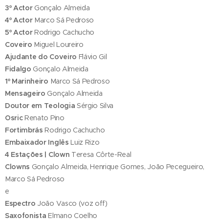
3º Actor
Gonçalo Almeida
4º Actor
Marco Sá Pedroso
5º Actor
Rodrigo Cachucho
Coveiro
Miguel Loureiro
Ajudante do Coveiro
Flávio Gil
Fidalgo
Gonçalo Almeida
1º Marinheiro
Marco Sá Pedroso
Mensageiro
Gonçalo Almeida
Doutor em Teologia
Sérgio Silva
Osric
Renato Pino
Fortimbrás
Rodrigo Cachucho
Embaixador Inglês
Luiz Rizo
4 Estações | Clown
Teresa Côrte-Real
Clowns
Gonçalo Almeida, Henrique Gomes, João Pecegueiro,
Marco Sá Pedroso
e
Espectro
João Vasco (voz off)
Saxofonista
Elmano Coelho