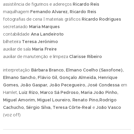
assistência de figurinos e adereços
Ricardo Reis
maquilhagem
Fernando Alvarez, Ricardo Reis
fotografias de cena | materiais gráficos
Ricardo Rodrigues
secretariado
Maria Marques
contabilidade
Ana Landeiroto
bilheteira
Teresa Jerónimo
auxiliar de sala
Maria Freire
auxiliar de manutenção e limpeza
Clarisse Ribeiro
interpretação
Bárbara Branco, Elmano Coelho (Saxofone),
Elmano Sancho, Flávio Gil, Gonçalo Almeida, Henrique
Gomes, João Gaspar, João Pecegueiro, José Condessa
em
Hamlet,
Luiz Rizo, Marco Sá Pedroso, Maria João Pinho,
Miguel Amorim, Miguel Loureiro, Renato Pino,Rodrigo
Cachucho, Sérgio Silva, Teresa Côrte-Real
e
João Vasc
o
(voz off)