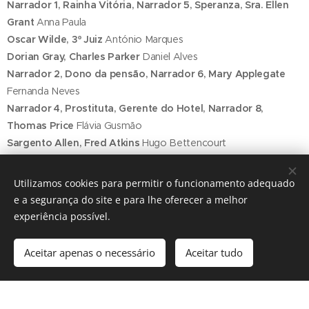
Narrador 1, Rainha Vitória, Narrador 5, Speranza, Sra. Ellen
Grant
Anna Paula
Oscar Wilde, 3º Juiz
António Marques
Dorian Gray, Charles Parker
Daniel Alves
Narrador 2, Dono da pensão, Narrador 6, Mary Applegate
Fernanda Neves
Narrador 4, Prostituta, Gerente do Hotel, Narrador 8,
Thomas Price
Flávia Gusmão
Sargento Allen, Fred Atkins
Hugo Bettencourt
Pugilista, Bernard Shaw, Marvin Taylor, Leiloeiro, Willie,
António Migge
João Craveiro
Utilizamos cookies para permitir o funcionamento adequado
Edward Clarke
João Vasco
e a segurança do site e para lhe oferecer a melhor
Sidney Wright, Escrevente, Sidney Mavor, George F.
experiência possível.
Claridge
Luís Barros
Marquês de Queensberry, 2º Juiz, Frank Lockwood
Luiz Rizo
Aceitar apenas o necessário
Aceitar tudo
Lord Alfred Douglas
Renato Godinho
Edward Carson
Santos Manuel
1º Juiz, Frank Harris, Charles Gill
Sérgio Silva