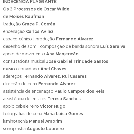
INDECÊNCIA FLAGRANTE
Os 3 Processos de Oscar Wilde
de
Moisés Kaufman
tradução
Graça P. Corrêa
encenação
Carlos Avilez
espaço cénico | produção
Fernando Alvarez
desenho de som | composição de banda sonora
Luís Saraiva
apoio de movimento
Ana Manjericão
consultadoria musical
José Gabriel Trindade Santos
músico convidado
Abel Chaves
adereços F
ernando Alvarez, Rui Casares
direcção de cena
Fernando Alvarez
assistência de encenação
Paulo Campos dos Reis
assistência de ensaios
Teresa Sanches
apoio cabeleireiro
Victor Hugo
fotografias de cena
Maria Luísa Gomes
luminotecnia
Manuel Amorim
sonoplastia
Augusto Loureiro