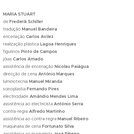
MARIA STUART
de
Frederik Schiller
tradução
Manuel Bandeira
encenação
Carlos Avilez
realização plástica
Lagoa Henriques
figurinos
Pinto de Campos
jóias
Carlos Amado
assistência de encenação
Nicolau Paiágua
direcção de cena
António Marques
luminotecnia
Manuel Miranda
sonoplastia
Fernando Pires
electricidade
Amândio Mendes Lima
assistência ao electricista
António Serra
contra-regra
Alfredo Martinho
assistência ao contra-regra
Manuel Ribeiro
maquinaria de cena
Fortunato Silva
assistência ao maquinista
José Ribeiro