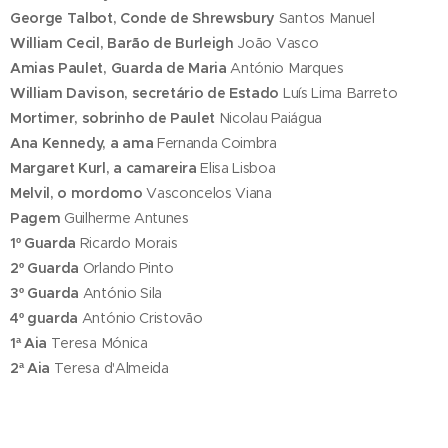
George Talbot, Conde de Shrewsbury
Santos Manuel
William Cecil, Barão de Burleigh
João Vasco
Amias Paulet, Guarda de Maria
António Marques
William Davison, secretário de Estado
Luís Lima Barreto
Mortimer, sobrinho de Paulet
Nicolau Paiágua
Ana Kennedy, a ama
Fernanda Coimbra
Margaret Kurl, a camareira
Elisa Lisboa
Melvil, o mordomo
Vasconcelos Viana
Pagem
Guilherme Antunes
1º Guarda
Ricardo Morais
2º Guarda
Orlando Pinto
3º Guarda
António Sila
4º guarda
António Cristovão
1ª Aia
Teresa Mónica
2ª Aia
Teresa d'Almeida