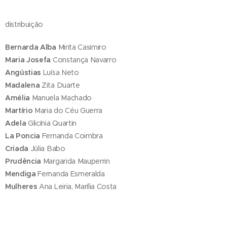
distribuição
Bernarda Alba
Mirita Casimiro
Maria Josefa
Constança Navarro
Angústias
Luísa Neto
Madalena
Zita Duarte
Amélia
Manuela Machado
Martírio
Maria do Céu Guerra
Adela
Glicínia Quartin
La Poncia
Fernanda Coimbra
Criada
Júlia Babo
Prudência
Margarida Mauperrin
Mendiga
Fernanda Esmeralda
Mulheres
Ana Leiria, Marília Costa