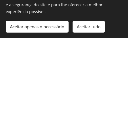
LGP
29 NOV
e a segurança do site e para lhe oferecer a melhor
Conversas com Público
6 DEZ
experiência possível.
Aceitar apenas o necessário
Aceitar tudo