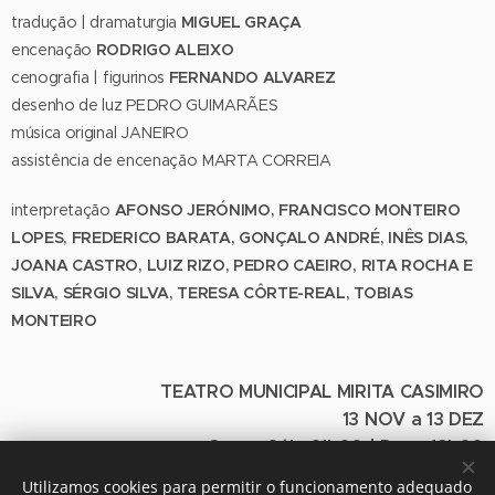
tradução | dramaturgia
MIGUEL GRAÇA
encenação
RODRIGO ALEIXO
cenografia | figurinos
FERNANDO ALVAREZ
desenho de luz PEDRO GUIMARÃES
música original JANEIRO
assistência de encenação MARTA CORREIA
interpretação
AFONSO JERÓNIMO, FRANCISCO MONTEIRO
LOPES, FREDERICO BARATA, GONÇALO ANDRÉ, INÊS DIAS,
JOANA CASTRO, LUIZ RIZO, PEDRO CAEIRO, RITA ROCHA E
SILVA, SÉRGIO SILVA, TERESA CÔRTE-REAL, TOBIAS
MONTEIRO
TEATRO MUNICIPAL MIRITA CASIMIRO
13 NOV a 13 DEZ
Qua. a Sáb. 21h00 | Dom. 16h00
Utilizamos cookies para permitir o funcionamento adequado