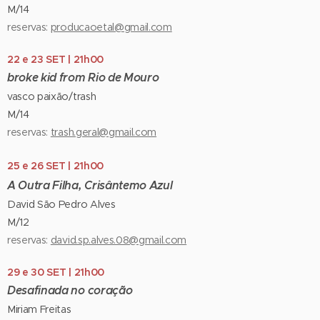
M/14
reservas:
producaoetal@gmail.com
22 e 23 SET | 21h00
broke kid from Rio de Mouro
vasco paixão/trash
M/14
reservas:
trash.geral@gmail.com
25 e 26 SET | 21h00
A Outra Filha, Crisântemo Azul
David São Pedro Alves
M/12
reservas:
david.sp.alves.08@gmail.com
29 e 30 SET | 21h00
Desafinada no coração
Miriam Freitas