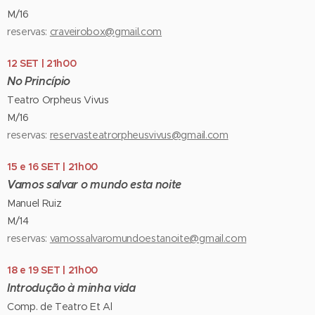
M/16
reservas:
craveirobox@gmail.com
12 SET | 21h00
No Princípio
Teatro Orpheus Vivus
M/16
reservas:
reservasteatrorpheusvivus@gmail.com
15 e 16 SET | 21h00
Vamos salvar o mundo esta noite
Manuel Ruiz
M/14
reservas:
vamossalvaromundoestanoite@gmail.com
18 e 19 SET | 21h00
Introdução à minha vida
Comp. de Teatro Et Al