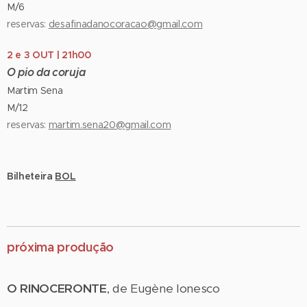
M/6
reservas:
desafinadanocoracao@gmail.com
2 e 3 OUT | 21h00
O pio da coruja
Martim Sena
M/12
reservas:
martim.sena20@gmail.com
Bilheteira
BOL
próxima produção
O RINOCERONTE
, de Eugène Ionesco