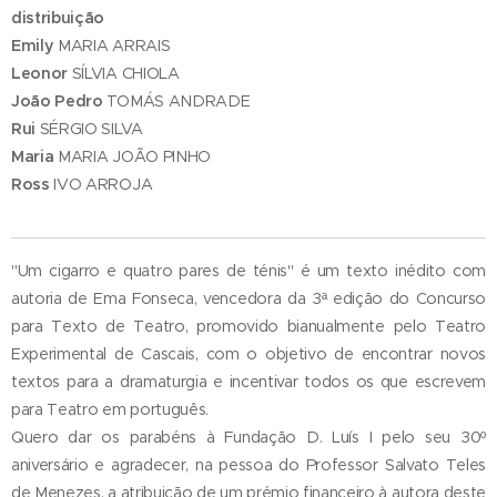
distribuição
Emily
MARIA ARRAIS
Leonor
SÍLVIA CHIOLA
João Pedro
TOMÁS ANDRADE
Rui
SÉRGIO SILVA
Maria
MARIA JOÃO PINHO
Ross
IVO ARROJA
"Um cigarro e quatro pares de ténis" é um texto inédito com
autoria de Ema Fonseca, vencedora da 3ª edição do Concurso
para Texto de Teatro, promovido bianualmente pelo Teatro
Experimental de Cascais, com o objetivo de encontrar novos
textos para a dramaturgia e incentivar todos os que escrevem
para Teatro em português.
Quero dar os parabéns à Fundação D. Luís I pelo seu 30º
aniversário e agradecer, na pessoa do Professor Salvato Teles
de Menezes, a atribuição de um prémio financeiro à autora deste