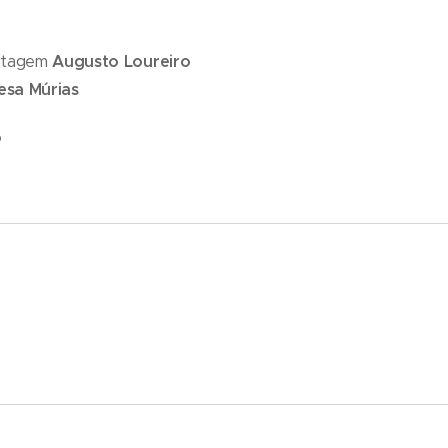
ntagem
Augusto Loureiro
esa Múrias
o