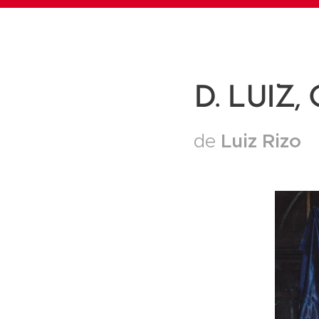
D. LUIZ
Luiz Rizo
de