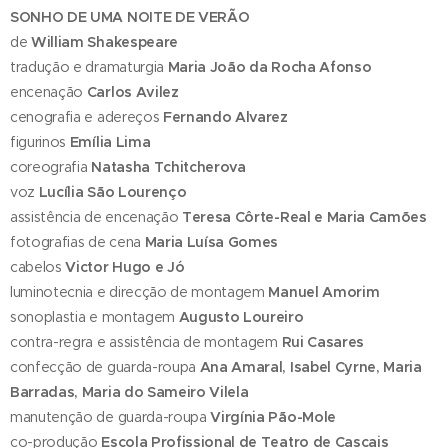
SONHO DE UMA NOITE DE VERÃO
de
William Shakespeare
tradução e dramaturgia
Maria João da Rocha Afonso
encenação
Carlos Avilez
cenografia e adereços
Fernando Alvarez
figurinos
Emília Lima
coreografia
Natasha Tchitcherova
voz
Lucília São Lourenço
assistência de encenação
Teresa Côrte-Real e Maria Camões
fotografias de cena
Maria Luísa Gomes
cabelos
Victor Hugo e Jó
luminotecnia e direcção de montagem
Manuel Amorim
sonoplastia e montagem
Augusto Loureiro
contra-regra e assistência de montagem
Rui Casares
confecção de guarda-roupa
Ana Amaral, Isabel Cyrne, Maria
Barradas, Maria do Sameiro Vilela
manutenção de guarda-roupa
Virgínia Pão-Mole
co-produção
Escola Profissional de Teatro de Cascais