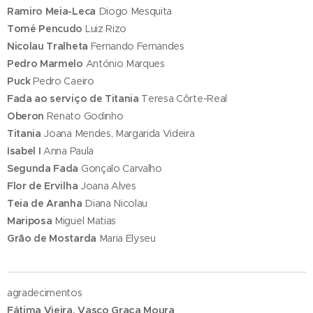
Ramiro Meia-Leca
Diogo Mesquita
Tomé Pencudo
Luiz Rizo
Nicolau Tralheta
Fernando Fernandes
Pedro Marmelo
António Marques
Puck
Pedro Caeiro
Fada ao serviço de Titania
Teresa Côrte-Real
Oberon
Renato Godinho
Titania
Joana Mendes, Margarida Videira
Isabel I
Anna Paula
Segunda Fada
Gonçalo Carvalho
Flor de Ervilha
Joana Alves
Teia de Aranha
Diana Nicolau
Mariposa
Miguel Matias
Grão de Mostarda
Maria Elyseu
agradecimentos
Fátima Vieira, Vasco Graça Moura