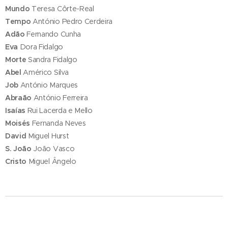
Mundo
Teresa Côrte-Real
Tempo
António Pedro Cerdeira
Adão
Fernando Cunha
Eva
Dora Fidalgo
Morte
Sandra Fidalgo
Abel
Américo Silva
Job
António Marques
Abraão
António Ferreira
Isaías
Rui Lacerda e Mello
Moisés
Fernanda Neves
David
Miguel Hurst
S. João
João Vasco
Cristo
Miguel Ângelo