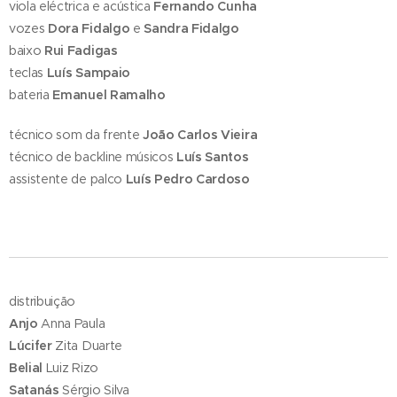
viola eléctrica e acústica
Fernando Cunha
vozes
Dora Fidalgo
e
Sandra Fidalgo
baixo
Rui Fadigas
teclas
Luís Sampaio
bateria
Emanuel Ramalho
técnico som da frente
João Carlos Vieira
técnico de backline músicos
Luís Santos
assistente de palco
Luís Pedro Cardoso
distribuição
Anjo
Anna Paula
Lúcifer
Zita Duarte
Belial
Luiz Rizo
Satanás
Sérgio Silva