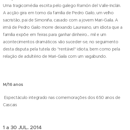
Uma tragicomédia escrita pelo galego Ramón del Valle-Inclán.
A acção gira em torno da família de Pedro Gailo, um velho
sacristão, pai de Simoniña, casado com a jovem Mari-Gaila. A
irmã de Pedro Gailo morre deixando Laureano, um idiota que a
família expõe em feiras para ganhar dinheiro... mil e um
acontecimentos dramáticos vão suceder-se, no seguimento
desta disputa pela tutela do "rentável" idiota, bem como pela
relação de adultério de Mari-Gaila com um vagabundo.
M/16 anos
Espectáculo integrado nas comemorações dos 650 anos de
Cascais
1 a 30 JUL. 2014