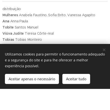
distribuição
Mulheres
Anabela Faustino, Sofia Brito, Vanessa Agapito
Ana
Anna Paula
Tobite
Santos Manuel
Viúva Judite
Teresa Côrte-real
Tobias
Tobias Monteiro
Rafael
Sérgio Silva
Peixe
Luís Casares, Anabela Faustino, Sofia Brito, Vanessa
Utilizamos cookies para permitir o funcionamento adequado
Agapito, Vasco Campos
e a segurança do site e para lhe oferecer a melhor
Mãe do jovem morto
Teresa Côrte-Real
experiência possível.
Carpideiras
Anabela Faustino, Sofia Brito, Vanessa Agapito
Sara
Flávia Gusmão
Aceitar apenas o necessário
Aceitar tudo
Edna
Fernanda Neves
Gabael
António Marques (depois Luiz Rizo)
Servo
Vasco Campos
Criadas
Anabela Faustino, Sofia Brito, Vanessa AgapitoCamelos
Anabela Faustino, Sofia Brito, Vanessa Agapito, Vasco Campos