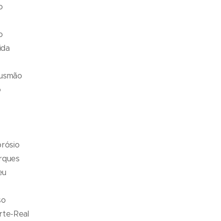
do
o
ida
Gusmão
o
rósio
rques
reu
so
rte-Real