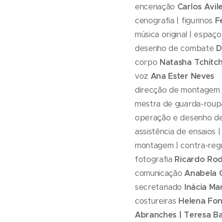
encenação
Carlos Avil
cenografia | figurinos
F
música original | espaç
desenho de combate
D
corpo
Natasha Tchitc
voz
Ana Ester Neves
direcção de montage
mestra de guarda-rou
operação e desenho d
assistência de ensaios 
montagem | contra-re
fotografia
Ricardo Rod
comunicação
Anabela 
secretariado
Inácia Ma
costureiras
Helena Fon
Abranches | Teresa Ba