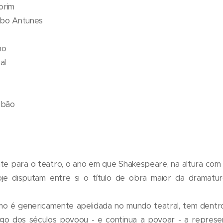
orim
obo Antunes
ho
al
obão
te para o teatro, o ano em que Shakespeare, na altura com
oje disputam entre si o título de obra maior da dramatur
o é genericamente apelidada no mundo teatral, tem dentro
ngo dos séculos povoou - e continua a povoar - a represe