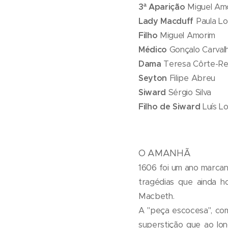
3ª Aparição
Miguel Am
Lady Macduff
Paula L
Filho
Miguel Amorim
Médico
Gonçalo Carval
Dama
Teresa Côrte-Re
Seyton
Filipe Abreu
Siward
Sérgio Silva
Filho de Siward
Luís L
O AMANHÃ
1606 foi um ano marcan
tragédias que ainda h
Macbeth.
A "peça escocesa", com
superstição que ao lo