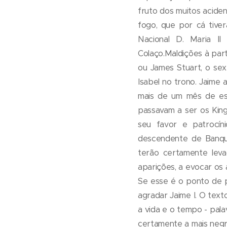
fruto dos muitos aciden
fogo, que por cá tive
Nacional D. Maria I
Colaço.Maldições à par
ou James Stuart, o sex
Isabel no trono. Jaime
mais de um mês de es
passavam a ser os King
seu favor e patrocíni
descendente de Banqu
terão certamente lev
aparições, a evocar os 
Se esse é o ponto de p
agradar Jaime I. O tex
a vida e o tempo - pal
certamente a mais negr