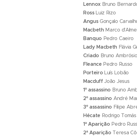
Lennox
Bruno Bernar
Ross
Luiz Rizo
Angus
Gonçalo Carvalh
Macbeth
Marco d'Alme
Banquo
Pedro Caeiro
Lady Macbeth
Flávia 
Criado
Bruno Ambrósi
Fleance
Pedro Russo
Porteiro
Luís Lobão
Macduff
João Jesus
1º assassino
Bruno Amb
2º assassino
André Ma
3º assassino
Filipe Ab
Hécate
Rodrigo Tomás
1ª Aparição
Pedro Rus
2ª Aparição
Teresa Cô