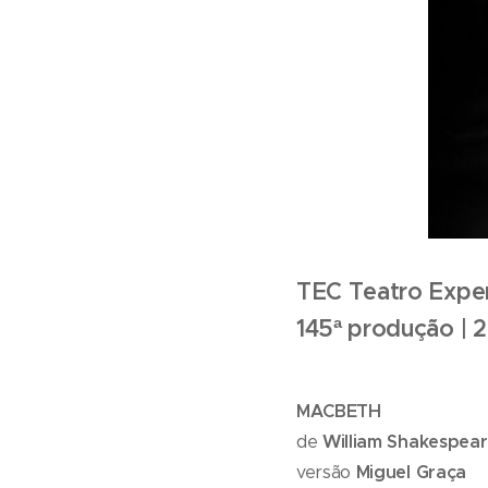
TEC Teatro Exper
145ª produção | 
MACBETH
de
William Shakespea
versão
Miguel Graça