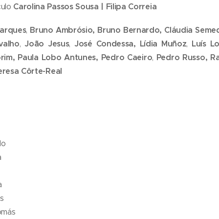
culo
Carolina Passos Sousa | Filipa Correia
arques
,
Bruno Ambrósio,
Bruno Bernardo,
Cláudia Seme
valho
,
João Jesus
,
José Condessa,
Lídia Muñoz
,
Luís L
orim,
Paula Lobo Antunes,
Pedro Caeiro
,
Pedro Russo,
Ra
eresa Côrte-Real
do
a
a
es
omás