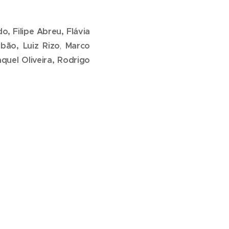
do,
Filipe Abreu,
Flávia
obão,
Luiz Rizo
,
Marco
quel Oliveira,
Rodrigo