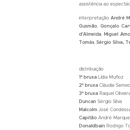
assistência ao espectá
interpretação
André M
Gusmão
,
Gonçalo Car
d'Almeida
,
Miguel Am
Tomás
,
Sérgio Silva,
T
distribuição
1ª bruxa
Lídia Muñoz
2ª bruxa
Cláudia Seme
3ª bruxa
Raquel Oliveir
Duncan
Sérgio Silva
Malcolm
José Condess
Capitão
André Marqu
Donaldbain
Rodrigo T