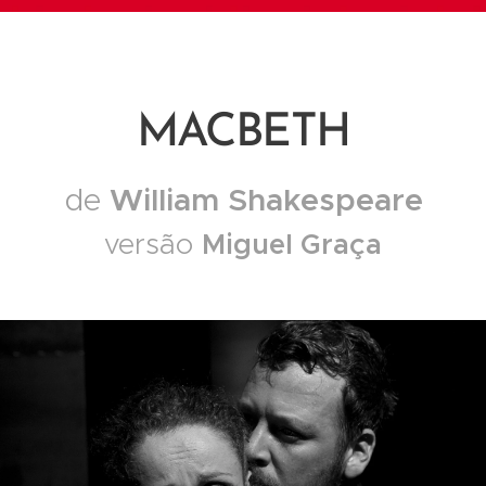
MACBETH
de
William Shakespeare
versão
Miguel Graça