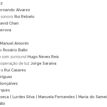
ez
ernando Alvarez
o sonoro
Rui Rebelo
avid Chan
herova
m
Manuel Amorim
pa
Rosário Balbi
e som
surround
Hugo Neves Reis
| operação de luz
Jorge Saraiva
gra
Rui Casares
rigues
Gonçalves
rques
seca | Lurdes Silva | Manuela Fernandes | Maria do Samei
lbi