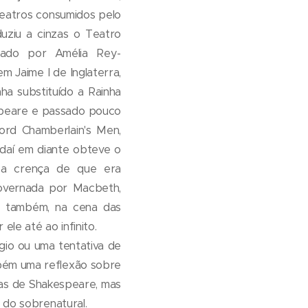
 teatros consumidos pelo
uziu a cinzas o Teatro
nado por Amélia Rey-
 Jaime I de Inglaterra,
ha substituído a Rainha
espeare e passado pouco
rd Chamberlain's Men,
daí em diante obteve o
te a crença de que era
overnada por Macbeth,
s também, na cena das
le até ao infinito.
gio ou uma tentativa de
mbém uma reflexão sobre
ças de Shakespeare, mas
 do sobrenatural.