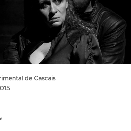
imental de Cascais
2015
re