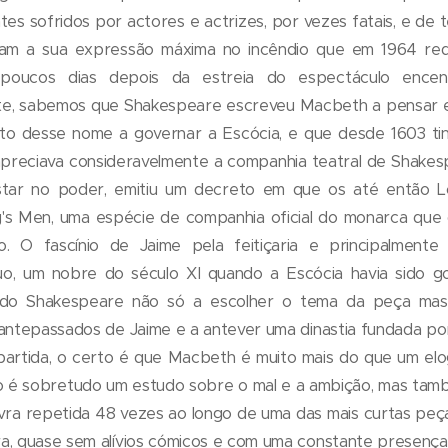
tes sofridos por actores e actrizes, por vezes fatais, e de
ram a sua expressão máxima no incêndio que em 1964 red
I poucos dias depois da estreia do espectáculo ence
te, sabemos que Shakespeare escreveu Macbeth a pensar em
to desse nome a governar a Escócia, e que desde 1603 tin
 apreciava consideravelmente a companhia teatral de Shak
tar no poder, emitiu um decreto em que os até então Lo
's Men, uma espécie de companhia oficial do monarca que 
o. O fascínio de Jaime pela feitiçaria e principalmen
o, um nobre do século XI quando a Escócia havia sido g
ado Shakespeare não só a escolher o tema da peça ma
antepassados de Jaime e a antever uma dinastia fundada por e
artida, o certo é que Macbeth é muito mais do que um elo
to é sobretudo um estudo sobre o mal e a ambição, mas ta
avra repetida 48 vezes ao longo de uma das mais curtas pe
a, quase sem alívios cómicos e com uma constante presença