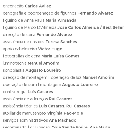
encenação
Carlos Avilez
cenografia e coordenação de figurinos
Fernando Alvarez
figurino de Anna Paula
Maria Armanda
figurino de Marco D'Almeida
José Carlos Almeida / Best Seller
direcção de cena
Fernando Alvarez
assistência de ensaios
Teresa Sanches
apoio cabeleireiro
Victor Hugo
fotografias de cena
Maria Luísa Gomes
luminotecnia
Manuel Amorim
sonoplastia
Augusto Loureiro
direcção de montagem | operação de luz
Manuel Amorim
operação de som | montagem
Augusto Loureiro
contra-regra
Luís Casares
assistência de adereços
Rui Casares
assistência técnica
Luís Casares, Rui Casares
auxiliar de manutenção
Virgínia Pão-Mole
serviços administrativos
Ana Machado
secretariado | divulgação
Olga Sande Freire, Ana Marta