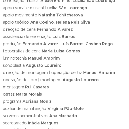
concepção musical
Alexei Eremine, Lucília São Lourenço
apoio vocal e musical
Lucília São Lourenço
apoio movimento
Natasha Tchitcherova
apoio teórico
Ana Coelho, Helena Reis Silva
direcção de cena
Fernando Alvarez
assistência de encenação
Luís Barros
produção
Fernando Alvarez, Luís Barros, Cristina Rego
fotografias de cena
Maria Luísa Gomes
luminotecnia
Manuel Amorim
sonoplastia
Augusto Loureiro
direcção de montagem | operação de luz
Manuel Amorim
operação de som | montagem
Augusto Loureiro
montagem
Rui Casares
cartaz
Marta Morais
programa
Adriana Moniz
auxiliar de manutenção
Virgínia Pão-Mole
serviços administrativos
Ana Machado
secretariado
Inácia Marques