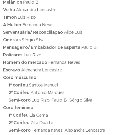
Melânion
Paulo B.
Velha
Alexandra Lencastre
Tímon
Luiz Rizo
A Mulher
Fernanda Neves
Serventuária/ Reconciliação
Alice Luís
Cinésias
Sérgio Silva
Mensageiro/ Embaixador de Esparta
Paulo B.
Polícares
Luiz Rizo
Homem do mercado
Fernanda Neves
Escravo
Alexandra Lencastre
Coro masculino
1º corifeu
Santos Manuel
2º Corifeu
António Marques
Semi-coro
Luiz Rizo, Paulo B., Sérgio Silva
Coro feminino
1º Corifeu
Lia Gama
2º Corifeu
Zita Duarte
Semi-coro
Fernanda neves, Alexandra Lencastre