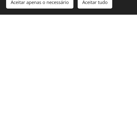
Violet
Sara Prata
Aceitar apenas o necessário
Aceitar tudo
Edna
Carla Garcia
Scotty
Luís Barros
Bud
Daniel Alves
Jackie (pianista)
Gustavo Teixeira
agradecimentos
Ana Figueira, António Dias, Catarina Gouveia, Eugénio Roque,
Fernando Santos, Manuel Bravo, Marilda Parente, Renato
Azambujo,
Ayer, Centro de Documentação da Embaixada EUA, Eristoff,
Museu da Rádio, Luzeiro
M/16 anos