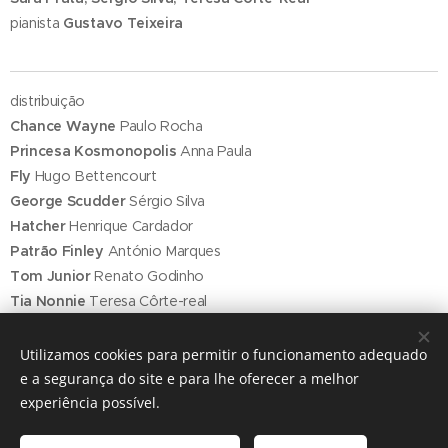
pianista
Gustavo Teixeira
distribuição
Chance Wayne
Paulo Rocha
Princesa Kosmonopolis
Anna Paula
Fly
Hugo Bettencourt
George Scudder
Sérgio Silva
Hatcher
Henrique Cardador
Patrão Finley
António Marques
Tom Junior
Renato Godinho
Tia Nonnie
Teresa Côrte-real
Heavenly Finley
Madalena Bobone
Charles
Carlos Monteiro
Utilizamos cookies para permitir o funcionamento adequado
Stuff
Carlos Oliveira
e a segurança do site e para lhe oferecer a melhor
Miss Lucy
Fernanda neves
experiência possível.
Jornalista
Luiz Rizo