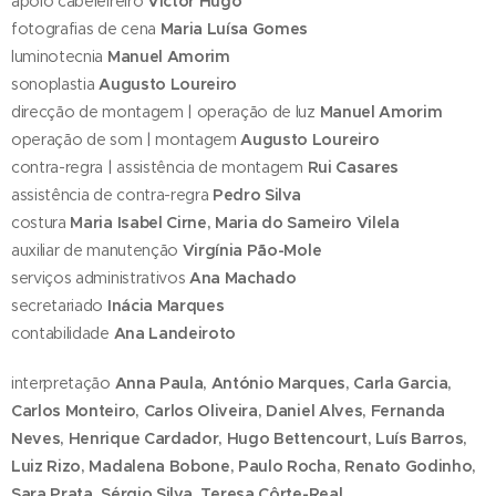
apoio cabeleireiro
Victor Hugo
fotografias de cena
Maria Luísa Gomes
luminotecnia
Manuel Amorim
sonoplastia
Augusto Loureiro
direcção de montagem | operação de luz
Manuel Amorim
operação de som | montagem
Augusto Loureiro
contra-regra | assistência de montagem
Rui Casares
assistência de contra-regra
Pedro Silva
costura
Maria Isabel Cirne, Maria do Sameiro Vilela
auxiliar de manutenção
Virgínia Pão-Mole
serviços administrativos
Ana Machado
secretariado
Inácia Marques
contabilidade
Ana Landeiroto
interpretação
Anna Paula, António Marques, Carla Garcia,
Carlos Monteiro, Carlos Oliveira, Daniel Alves, Fernanda
Neves, Henrique Cardador, Hugo Bettencourt, Luís Barros,
Luiz Rizo, Madalena Bobone, Paulo Rocha, Renato Godinho,
Sara Prata, Sérgio Silva, Teresa Côrte-Real