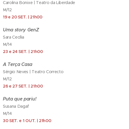
Carolina Bonixe | Teatro da Liberdade
M/12
19 e 20 SET. | 21h00
Uma story GenZ
Sara Cecília
M/14
23 e 24 SET. | 21h00
A Terça Casa
Sérgio Neves | Teatro Correcto
M/12
26 e 27 SET. | 21h00
Puta que pariu!
Susana Dagaf
M/14
30 SET. e 1 OUT. | 21h00