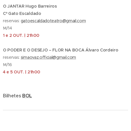
O JANTAR Hugo Barreiros
Cª Gato Escaldado
reservas:
gatoescaldadoteatro@gmail.com
M/14
1 e 2 OUT. | 21h00
O PODER E O DESEJO – FLOR NA BOCA Álvaro Cordeiro
reservas:
simaovaz.official@gmail.com
M/16
4 e 5 OUT. | 21h00
Bilhetes
BOL