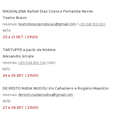
MAGDALENA Rafael Diaz Costa e Fernanda Neves
Teatro Bravo
reservas:
teatrobravoproducao@gmail.com
|
+351 918 159 000
M/14
20 e 21 SET. | 21h00
TARTUFFE a partir de Moliére
Alexandru Istrate
reservas:
+351 934 852 734
(SMS)
M/12
24 e 25 SET. | 21h00
DE RESTO NADA MUDOU Iris Cañamero e Rogério Maurício
reservas:
deresto.nadamudou@gmail.com
M/16
27 e 28 SET. | 21h00