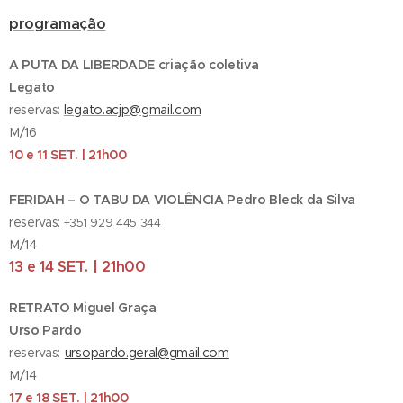
programação
A PUTA DA LIBERDADE criação coletiva
Legato
reservas:
legato.acjp@gmail.com
M/16
10 e 11 SET. | 21h00
FERIDAH – O TABU DA VIOLÊNCIA Pedro Bleck da Silva
reservas:
+351 929 445 344
M/14
13 e 14 SET. | 21h00
RETRATO Miguel Graça
Urso Pardo
reservas:
ursopardo.geral@gmail.com
M/14
17 e 18 SET. | 21h00