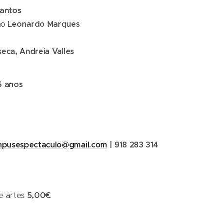
antos
ão
Leonardo Marques
eca, Andreia Valles
6 anos
mpusespectaculo@gmail.com
| 918 283 314
e artes
5,00€