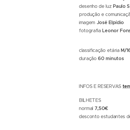
desenho de luz
Paulo S
produção e comunicaç
imagem
José Elpídio
fotografia
Leonor Fons
classificação etária
M/1
duração
60 minutos
te
INFOS E RESERVAS
BILHETES
normal
7,50€
desconto estudantes d