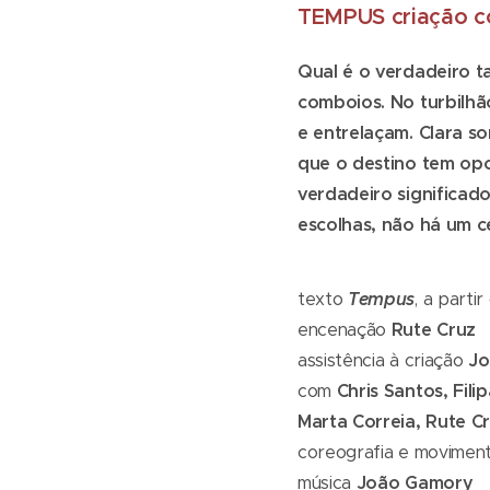
TEMPUS criação co
Qual é o verdadeiro 
comboios. No turbilh
e entrelaçam. Clara s
que o destino tem opo
verdadeiro significado
escolhas, não há um 
texto
Tempus
, a parti
encenação
Rute Cruz
assistência à criação
Jo
com
Chris Santos, Fil
Marta Correia, Rute C
coreografia e movimen
música
João Gamory