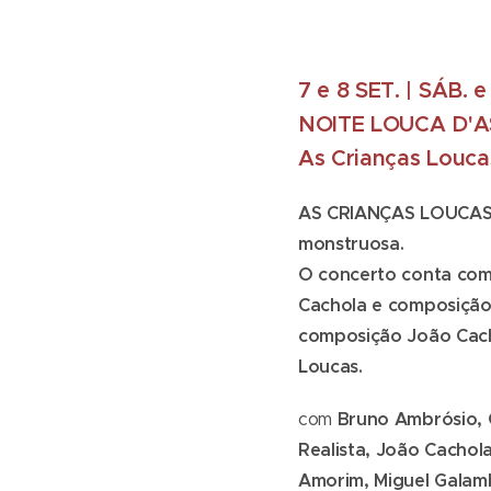
7 e 8 SET. | SÁB. 
NOITE LOUCA D'A
As Crianças Louca
AS CRIANÇAS LOUCAS e
monstruosa.
O concerto conta com 
Cachola e composição
composição João Cacho
Loucas.
com
Bruno Ambrósio, C
Realista, João Cachol
Amorim, Miguel Galamb