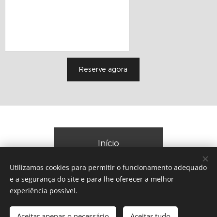
Reserve agora
Início
Utilizamos cookies para permitir o funcionamento adequado
e a segurança do site e para lhe oferecer a melhor
experiência possível.
© 2026 TEC Teatro Experimental de Cascais | Todos os direitos
reservados
Aceitar apenas o necessário
Aceitar tudo